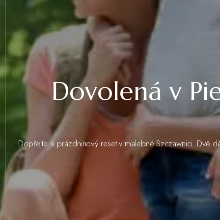
Dovolená v Pi
Dopřejte si prázdninový reset v malebné Szczawnici. Dvě dě