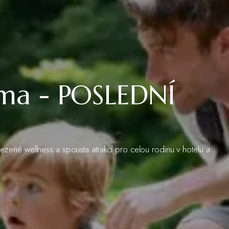
rma - POSLEDNÍ
zené wellness a spousta atrakcí pro celou rodinu v hotelu a