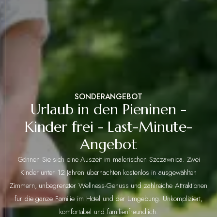
SONDERANGEBOT
Urlaub in den Pieninen -
Kinder frei - Last-Minute-
Angebot
Gönnen Sie sich eine Auszeit im malerischen Szczawnica. Zwei
Kinder unter 12 Jahren übernachten kostenlos in ausgewählten
Zimmern, unbegrenzter Wellness-Genuss und zahlreiche Attraktionen
für die ganze Familie im Hotel und der Umgebung. Unkompliziert,
komfortabel und familienfreundlich.