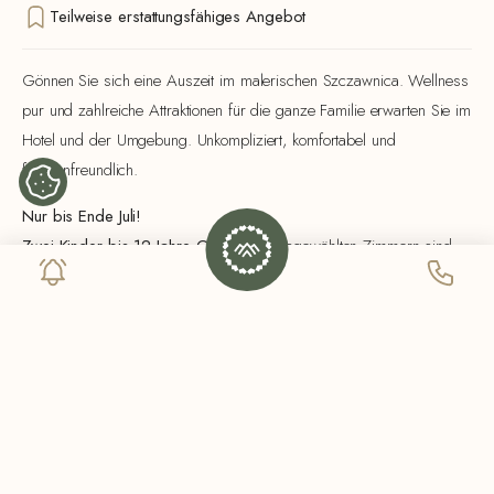
Teilweise erstattungsfähiges Angebot
Gönnen Sie sich eine Auszeit im malerischen Szczawnica. Wellness
pur und zahlreiche Attraktionen für die ganze Familie erwarten Sie im
Hotel und der Umgebung. Unkompliziert, komfortabel und
familienfreundlich.
Nur bis Ende Juli!
Zwei Kinder bis 12 Jahre GRATIS
In ausgewählten Zimmern sind
nur die Mahlzeiten zu bezahlen.
Länger = günstiger
Während meines Aufenthalts bei
6 Tage
Der letzte Tag ist vorbei
halber Preis
, und bei der Buchung
10 Tage
—
11. Tag gratis
.
Die Angebote gelten für Direktbuchungen. Die detaillierten
Geschäftsbedingungen erhalten Sie an der Hotelrezeption telefonisch
oder per E-Mail.