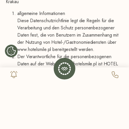
Krakau
allgemeine Informationen
Diese Datenschutzrichtlinie legt die Regeln für die
Verarbeitung und den Schutz personenbezogener
Daten fest, die von Benutzern im Zusammenhang mit
der Nutzung von Hotel-/Gastronomiediensten über
www.hotelsmile.pl bereitgestellt werden.
Der Verantwortliche für die personenbezogenen
Daten auf der Website www.hotelsmile.pl ist HOTEL
SMILE M. Dróżdż Sp.J. mit Sitz in Krakau, KRS
0000698267, NIP 6783170430, REGON
368510836.
Maciej Dróżdż
Um die Sicherheit der uns anvertrauten Daten zu
gewährleisten, haben wir interne Verfahren und
Empfehlungen entwickelt, um unbefugten Zugriff zu
verhindern. Wir überwachen deren Umsetzung und
überprüfen ständig ihre Übereinstimmung mit den
einschlägigen Rechtsakten – dem Gesetz zum Schutz