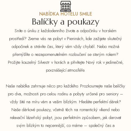
NABÍDKA HOTELU SMILE
Balíčky a poukazy
Sníte o úniku z každodenního života a odpočinku v horském
prostředí? Zveme vás na pobyt v Pieninách, kde zažijete skutečný
odpočinek a strávíte čas, který vám vždy chyběl. Nebo možná
přemýšlíte o nezapomenutelném rozloučení se starým rokem?
Prožijte kouzelný Silvestr v horách a přivítejte Nový rok v jedinečné,
povznášející atmosféře.
Naše nabídka zahrnuje něco pro každého. Prozkoumejte naše balíčky
pro dva, možnosti pro celou rodinu a pobyty určené pro seniory –
vždy šité na míru vám a vašim blízkým. Hledáte perfektní dárek?
Naše dárkové poukazy, včetně těch na romantický víkend nebo
relaxační lázeňský pobyt, jsou perfektním způsobem, jak darovat
svým blízkým to nejcennější, co máme – společný čas a