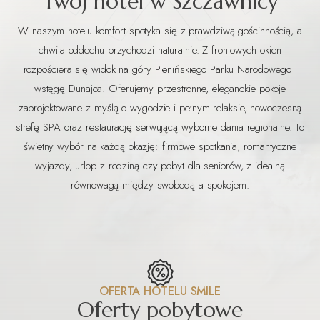
Twój hotel w Szczawnicy
W naszym hotelu komfort spotyka się z prawdziwą gościnnością, a
chwila oddechu przychodzi naturalnie. Z frontowych okien
rozpościera się widok na góry Pienińskiego Parku Narodowego i
wstęgę Dunajca. Oferujemy przestronne, eleganckie pokoje
zaprojektowane z myślą o wygodzie i pełnym relaksie, nowoczesną
strefę SPA oraz restaurację serwującą wyborne dania regionalne. To
świetny wybór na każdą okazję: firmowe spotkania, romantyczne
wyjazdy, urlop z rodziną czy pobyt dla seniorów, z idealną
równowagą między swobodą a spokojem.
OFERTA HOTELU SMILE
Oferty pobytowe