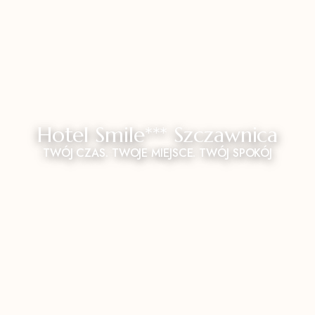
Hotel Smile*** Szczawnica
TWÓJ CZAS. TWOJE MIEJSCE. TWÓJ SPOKÓJ