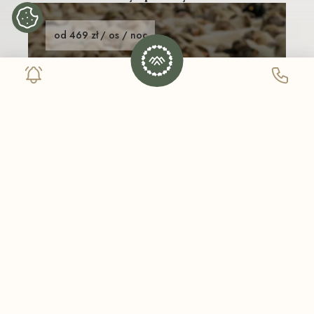
od 469 zł / os / noc
Jesienny Redyk w
Szczawnicy - poczuj
prawdziwy klimat
Pienin
Jesienny Redyk w Szczawnicy - wyjątkowy
weekend pełen góralskich tradycji,
regionalnej muzyki i klimatycznej jesieni w